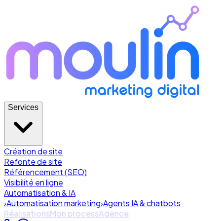
Services
Création de site
Refonte de site
Référencement (SEO)
Visibilité en ligne
Automatisation & IA
›
Automatisation marketing
›
Agents IA & chatbots
Réalisations
Mon process
Agence