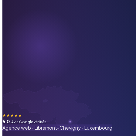
★
★
★
★
★
5.0
· Avis Google vérifiés
Agence web ·
Libramont-Chevigny
·
Luxembourg