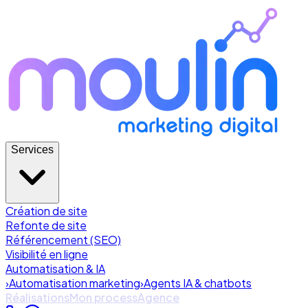
Services
Création de site
Refonte de site
Référencement (SEO)
Visibilité en ligne
Automatisation & IA
›
Automatisation marketing
›
Agents IA & chatbots
Réalisations
Mon process
Agence