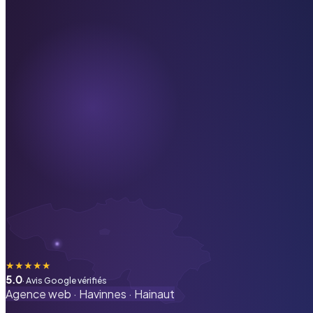
★
★
★
★
★
5.0
· Avis Google vérifiés
Agence web ·
Havinnes
·
Hainaut