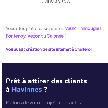
usine à sites.
Vous êtes plutôt basé près de
Vaulx
,
Thimougies
,
Fontenoy
,
Vezon
ou
Calonne
?
Voir aussi : création de site internet à
Charleroi
→
Prêt à attirer des clients
à
Havinnes
?
Parlons de votre projet : contactez