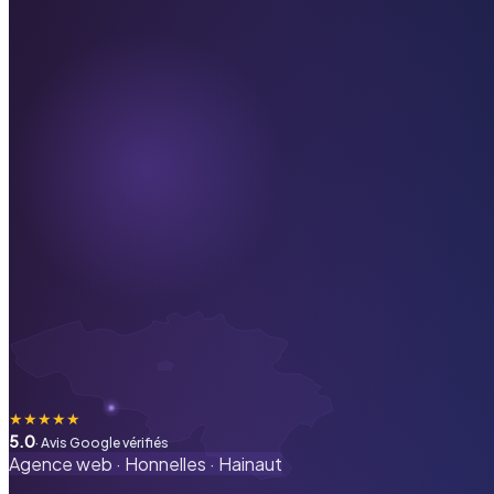
★
★
★
★
★
5.0
· Avis Google vérifiés
Agence web ·
Honnelles
·
Hainaut