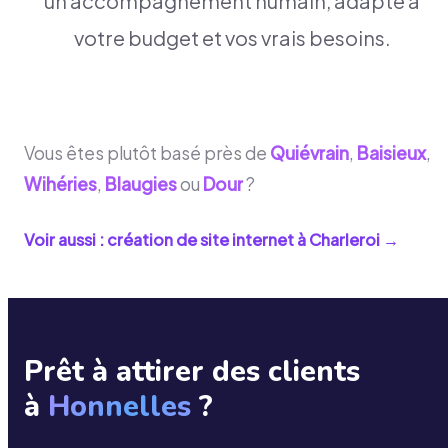
un accompagnement humain, adapté à
votre budget et vos vrais besoins.
Vous êtes plutôt basé près de
Quiévrain
,
Baisieux
,
Wihéries
,
Blaugies
ou
Dour
?
Voir aussi : création de site internet à
Charleroi
→
Prêt à attirer des clients
à
Honnelles
?