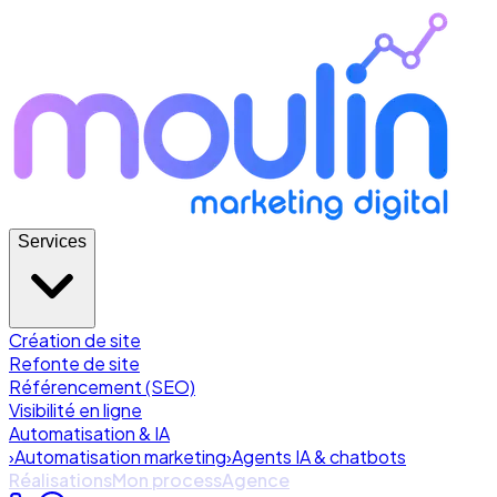
Services
Création de site
Refonte de site
Référencement (SEO)
Visibilité en ligne
Automatisation & IA
›
Automatisation marketing
›
Agents IA & chatbots
Réalisations
Mon process
Agence