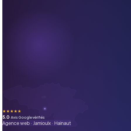
★
★
★
★
★
5.0
· Avis Google vérifiés
Agence web ·
Jamioulx
·
Hainaut