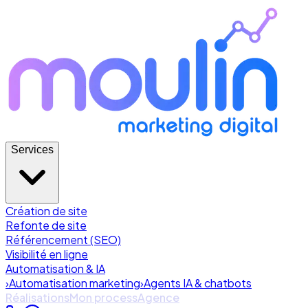
Services
Création de site
Refonte de site
Référencement (SEO)
Visibilité en ligne
Automatisation & IA
›
Automatisation marketing
›
Agents IA & chatbots
Réalisations
Mon process
Agence