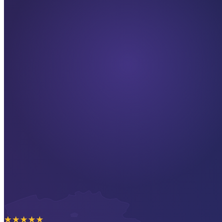
★
★
★
★
★