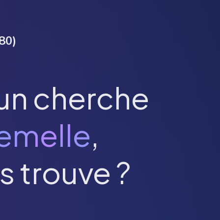
80
)
un cherche
emelle
,
s trouve ?