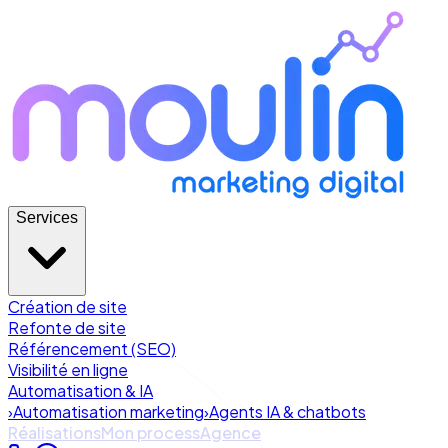
Services
Création de site
Refonte de site
Référencement (SEO)
Visibilité en ligne
Automatisation & IA
›
Automatisation marketing
›
Agents IA & chatbots
Réalisations
Mon process
Agence