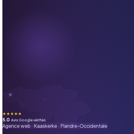
★
★
★
★
★
5.0
· Avis Google vérifiés
Agence web ·
Kaaskerke
·
Flandre-Occidentale