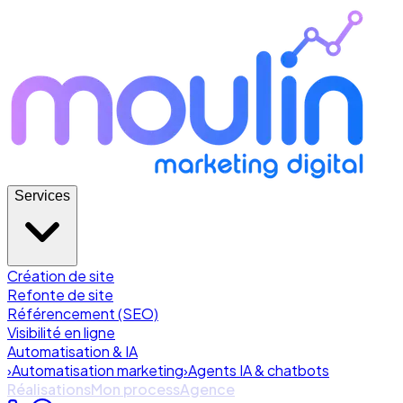
Services
Création de site
Refonte de site
Référencement (SEO)
Visibilité en ligne
Automatisation & IA
›
Automatisation marketing
›
Agents IA & chatbots
Réalisations
Mon process
Agence