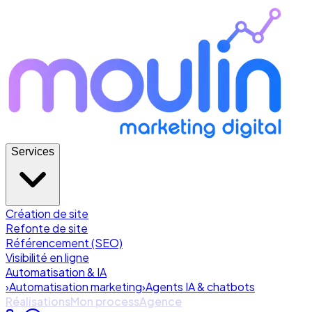
Services
Création de site
Refonte de site
Référencement (SEO)
Visibilité en ligne
Automatisation & IA
›
Automatisation marketing
›
Agents IA & chatbots
Réalisations
Mon process
Agence