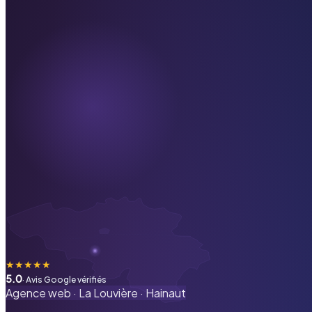
★
★
★
★
★
5.0
· Avis Google vérifiés
Agence web ·
La Louvière
·
Hainaut