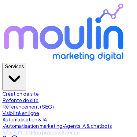
Services
Création de site
Refonte de site
Référencement (SEO)
Visibilité en ligne
Automatisation & IA
›
Automatisation marketing
›
Agents IA & chatbots
Réalisations
Mon process
Agence