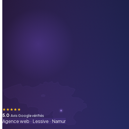
★
★
★
★
★
5.0
· Avis Google vérifiés
Agence web ·
Lessive
·
Namur