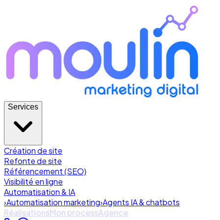
Services
Création de site
Refonte de site
Référencement (SEO)
Visibilité en ligne
Automatisation & IA
›
Automatisation marketing
›
Agents IA & chatbots
Réalisations
Mon process
Agence