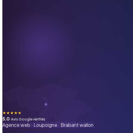
★
★
★
★
★
5.0
· Avis Google vérifiés
Agence web ·
Loupoigne
·
Brabant wallon