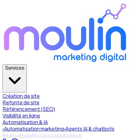
Services
Création de site
Refonte de site
Référencement (SEO)
Visibilité en ligne
Automatisation & IA
›
Automatisation marketing
›
Agents IA & chatbots
Réalisations
Mon process
Agence