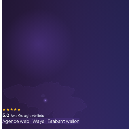
★
★
★
★
★
5.0
· Avis Google vérifiés
Agence web ·
Ways
·
Brabant wallon