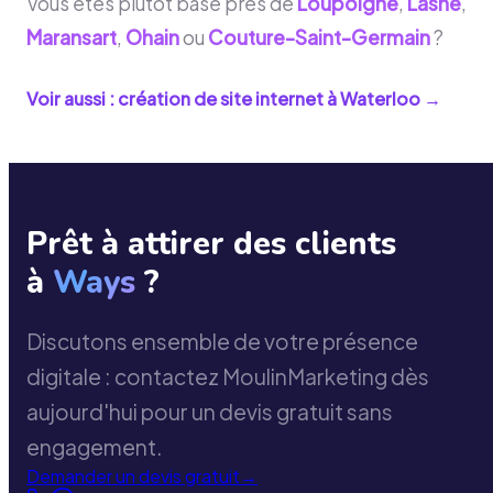
Vous êtes plutôt basé près de
Loupoigne
,
Lasne
,
Maransart
,
Ohain
ou
Couture-Saint-Germain
?
Voir aussi : création de site internet à
Waterloo
→
Prêt à attirer des clients
à
Ways
?
Discutons ensemble de votre présence
digitale : contactez MoulinMarketing dès
aujourd'hui pour un devis gratuit sans
engagement.
Demander un devis gratuit
→