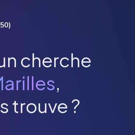
50
)
un cherche
arilles
,
s trouve ?