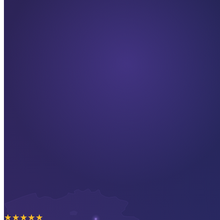
★
★
★
★
★