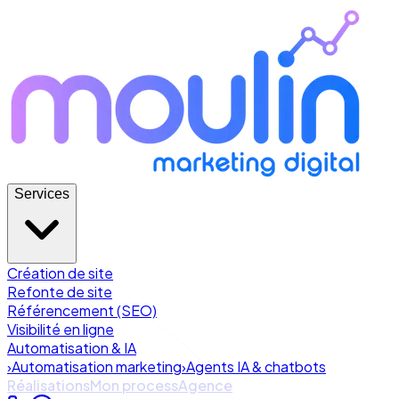
Services
Création de site
Refonte de site
Référencement (SEO)
Visibilité en ligne
Automatisation & IA
›
Automatisation marketing
›
Agents IA & chatbots
Réalisations
Mon process
Agence