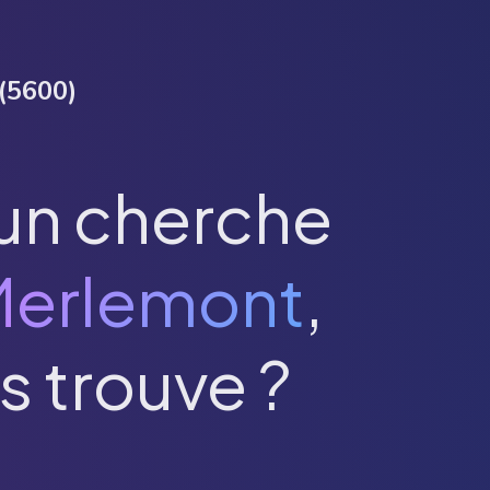
(
5600
)
un cherche
erlemont
,
s trouve ?