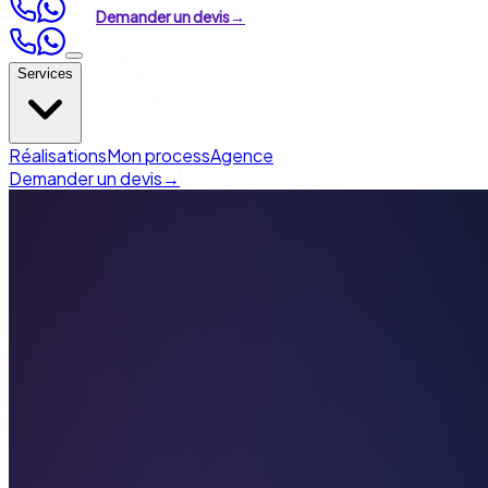
Demander un devis
→
Services
Création de site
Réalisations
Mon process
Agence
Refonte de site
Demander un devis
→
Référencement (SEO)
Visibilité en ligne
Automatisation & IA
›
Automatisation marketing
›
Agents IA &
chatbots