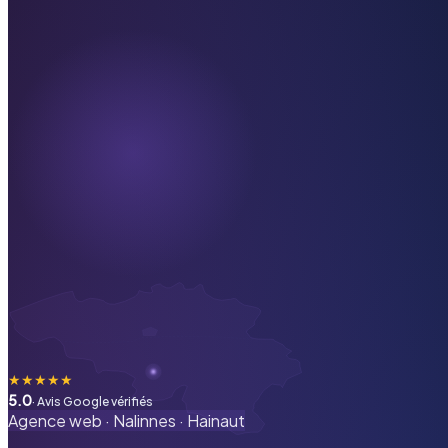
★
★
★
★
★
5.0
· Avis Google vérifiés
Agence web ·
Nalinnes
·
Hainaut