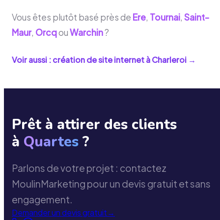
Vous êtes plutôt basé près de
Ere
,
Tournai
,
Saint-
Maur
,
Orcq
ou
Warchin
?
Voir aussi : création de site internet à
Charleroi
→
Prêt à attirer des clients
à
Quartes
?
Parlons de votre projet : contactez
MoulinMarketing pour un devis gratuit et sans
engagement.
Demander un devis gratuit
→