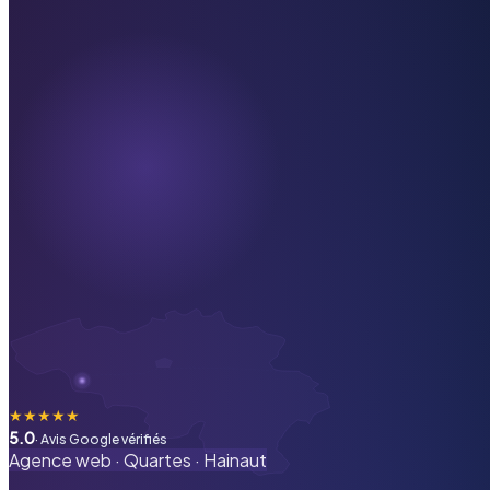
★
★
★
★
★
5.0
· Avis Google vérifiés
Agence web ·
Quartes
·
Hainaut