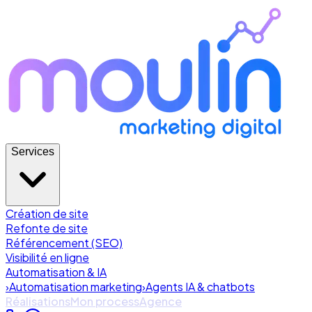
Services
Création de site
Refonte de site
Référencement (SEO)
Visibilité en ligne
Automatisation & IA
›
Automatisation marketing
›
Agents IA & chatbots
Réalisations
Mon process
Agence