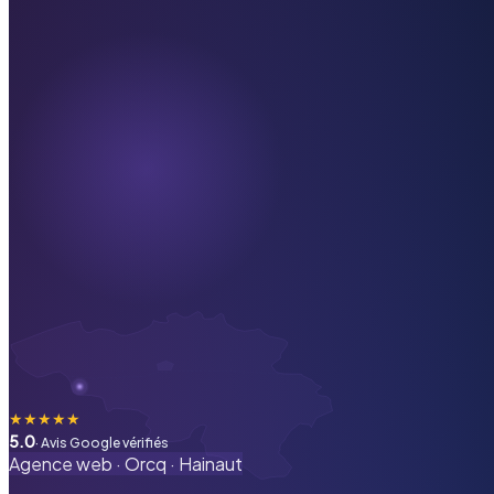
★
★
★
★
★
5.0
· Avis Google vérifiés
Agence web ·
Orcq
·
Hainaut