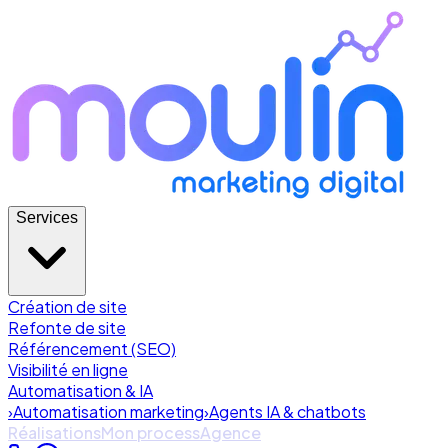
Services
Création de site
Refonte de site
Référencement (SEO)
Visibilité en ligne
Automatisation & IA
›
Automatisation marketing
›
Agents IA & chatbots
Réalisations
Mon process
Agence