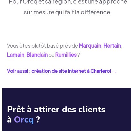
Pour Orcq et sa région, c'est une approche
sur mesure qui fait la différence.
Vous êtes plutôt basé près de
Marquain
,
Hertain
,
Lamain
,
Blandain
ou
Rumillies
?
Voir aussi : création de site internet à
Charleroi
→
Prêt à attirer des clients
à
Orcq
?