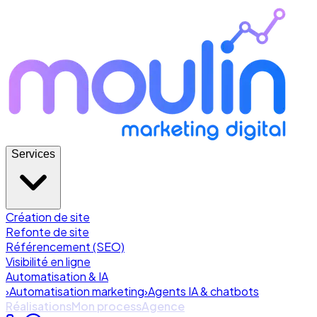
Services
Création de site
Refonte de site
Référencement (SEO)
Visibilité en ligne
Automatisation & IA
›
Automatisation marketing
›
Agents IA & chatbots
Réalisations
Mon process
Agence