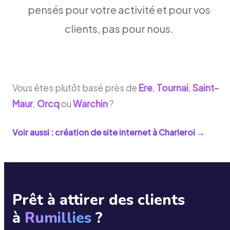
pensés pour votre activité et pour vos
clients, pas pour nous.
Vous êtes plutôt basé près de
Ere
,
Tournai
,
Saint-
Maur
,
Orcq
ou
Warchin
?
Voir aussi : création de site internet à
Charleroi
→
Prêt à attirer des clients
à
Rumillies
?