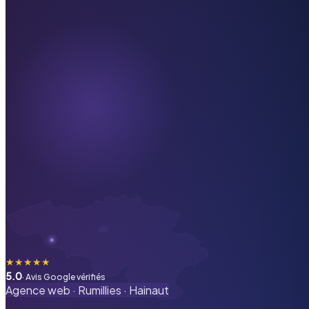
★
★
★
★
★
5.0
· Avis Google vérifiés
Agence web ·
Rumillies
·
Hainaut