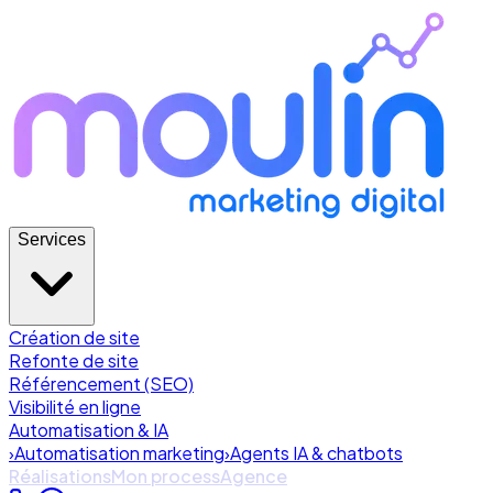
Services
Création de site
Refonte de site
Référencement (SEO)
Visibilité en ligne
Automatisation & IA
›
Automatisation marketing
›
Agents IA & chatbots
Réalisations
Mon process
Agence