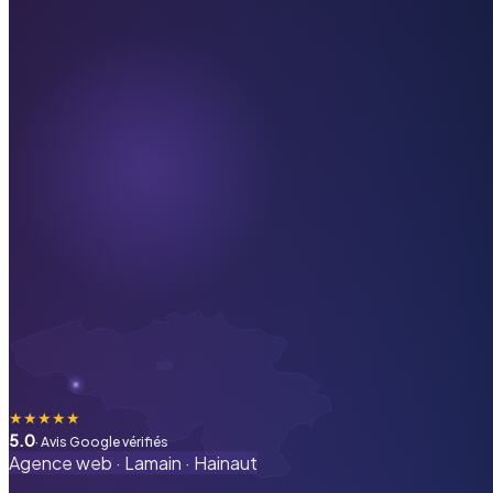
★
★
★
★
★
5.0
· Avis Google vérifiés
Agence web ·
Lamain
·
Hainaut