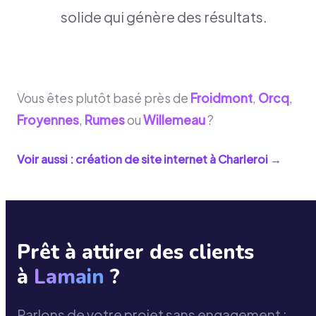
solide qui génère des résultats.
Vous êtes plutôt basé près de
Froidmont
,
Orcq
,
Froyennes
,
Rumes
ou
Willemeau
?
Voir aussi : création de site internet à
Charleroi
→
Prêt à attirer des clients
à
Lamain
?
Parlons de votre projet sans engagement :