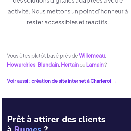
des solutions digitales adaptées à votre
activité. Nous mettons un point d'honneur à
rester accessibles et reactifs.
Vous êtes plutôt basé près de
Willemeau
,
Howardries
,
Blandain
,
Hertain
ou
Lamain
?
Voir aussi : création de site internet à
Charleroi
→
Prêt à attirer des clients
à
Rumes
?