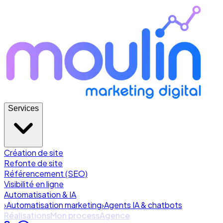
Services
Création de site
Refonte de site
Référencement (SEO)
Visibilité en ligne
Automatisation & IA
›
Automatisation marketing
›
Agents IA & chatbots
Réalisations
Mon process
Agence