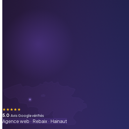
★
★
★
★
★
5.0
· Avis Google vérifiés
Agence web ·
Rebaix
·
Hainaut