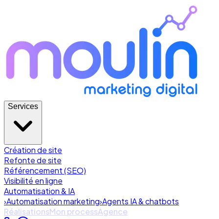
Services
Création de site
Refonte de site
Référencement (SEO)
Visibilité en ligne
Automatisation & IA
›
Automatisation marketing
›
Agents IA & chatbots
Réalisations
Mon process
Agence