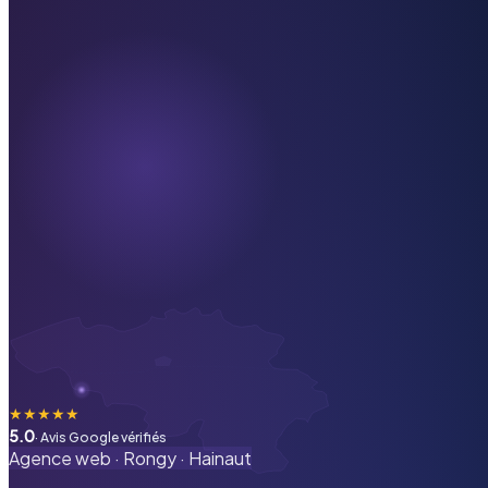
★
★
★
★
★
5.0
· Avis Google vérifiés
Agence web ·
Rongy
·
Hainaut