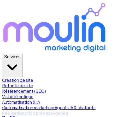
Services
Création de site
Refonte de site
Référencement (SEO)
Visibilité en ligne
Automatisation & IA
›
Automatisation marketing
›
Agents IA & chatbots
Réalisations
Mon process
Agence