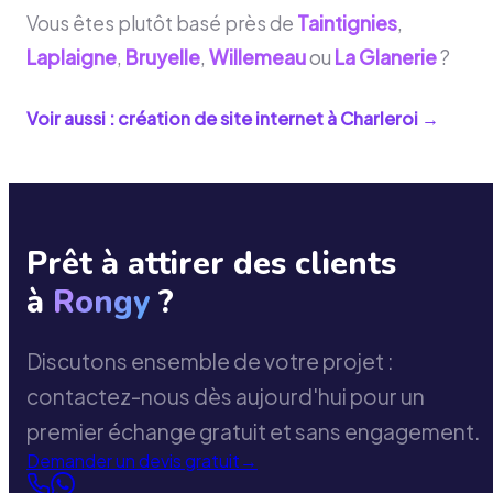
Vous êtes plutôt basé près de
Taintignies
,
Laplaigne
,
Bruyelle
,
Willemeau
ou
La Glanerie
?
Voir aussi : création de site internet à
Charleroi
→
Prêt à attirer des clients
à
Rongy
?
Discutons ensemble de votre projet :
contactez-nous dès aujourd'hui pour un
premier échange gratuit et sans engagement.
Demander un devis gratuit
→