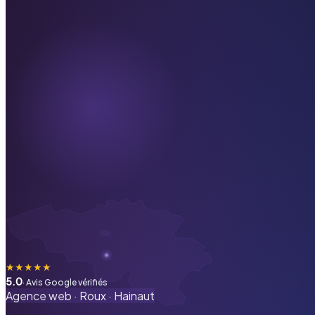
★
★
★
★
★
5.0
· Avis Google vérifiés
Agence web ·
Roux
·
Hainaut