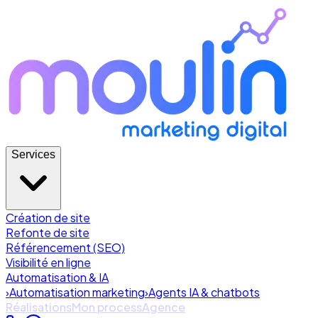
Services
Création de site
Refonte de site
Référencement (SEO)
Visibilité en ligne
Automatisation & IA
›
Automatisation marketing
›
Agents IA & chatbots
Réalisations
Mon process
Agence