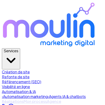
Services
Création de site
Refonte de site
Référencement (SEO)
Visibilité en ligne
Automatisation & IA
›
Automatisation marketing
›
Agents IA & chatbots
Réalisations
Mon process
Agence