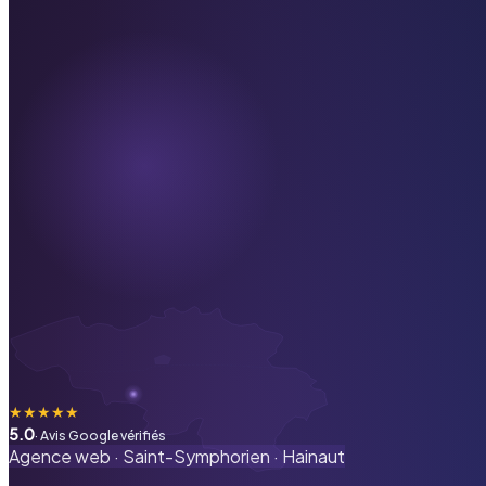
★
★
★
★
★
5.0
· Avis Google vérifiés
Agence web ·
Saint-Symphorien
·
Hainaut