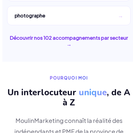
→
photographe
Découvrir nos
102
accompagnements par secteur
→
POURQUOI MOI
Un interlocuteur
unique
, de A
à Z
MoulinMarketing connaît la réalité des
indépendants et PME de la province de