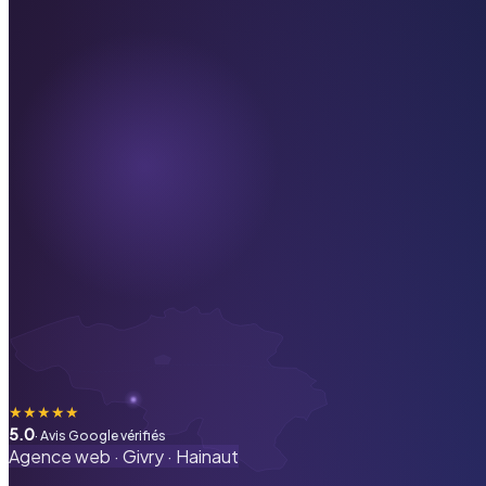
★
★
★
★
★
5.0
· Avis Google vérifiés
Agence web ·
Givry
·
Hainaut