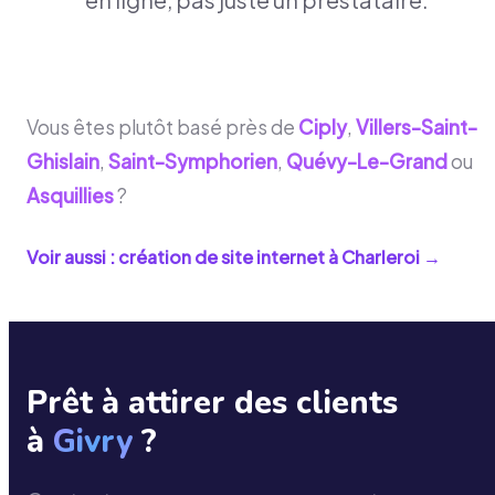
Vous êtes plutôt basé près de
Ciply
,
Villers-Saint-
Ghislain
,
Saint-Symphorien
,
Quévy-Le-Grand
ou
Asquillies
?
Voir aussi : création de site internet à
Charleroi
→
Prêt à attirer des clients
à
Givry
?