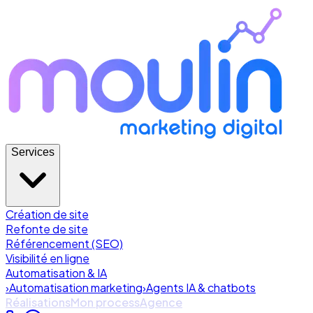
Services
Création de site
Refonte de site
Référencement (SEO)
Visibilité en ligne
Automatisation & IA
›
Automatisation marketing
›
Agents IA & chatbots
Réalisations
Mon process
Agence