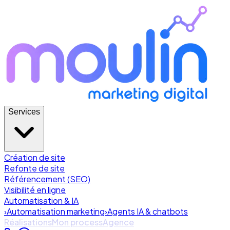
Services
Création de site
Refonte de site
Référencement (SEO)
Visibilité en ligne
Automatisation & IA
›
Automatisation marketing
›
Agents IA & chatbots
Réalisations
Mon process
Agence