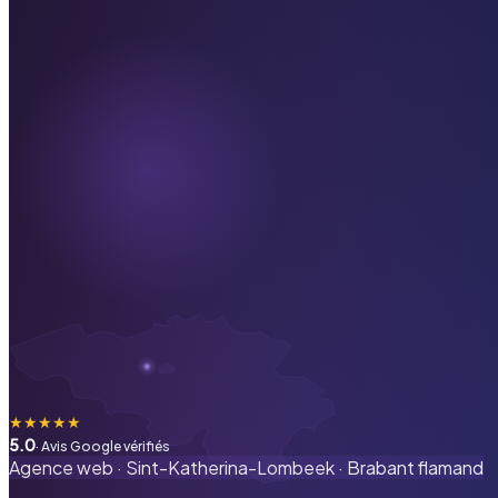
★
★
★
★
★
5.0
· Avis Google vérifiés
Agence web ·
Sint-Katherina-Lombeek
·
Brabant flamand