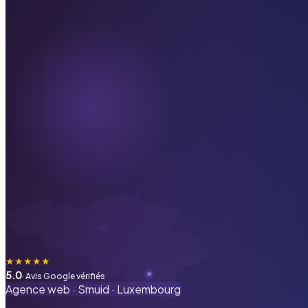
★
★
★
★
★
5.0
· Avis Google vérifiés
Agence web ·
Smuid
·
Luxembourg