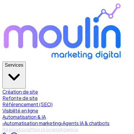
Services
Création de site
Refonte de site
Référencement (SEO)
Visibilité en ligne
Automatisation & IA
›
Automatisation marketing
›
Agents IA & chatbots
Réalisations
Mon process
Agence