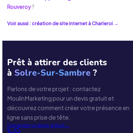
Rouveroy
?
Voir aussi : création de site internet à
Charleroi
→
Prêt à attirer des clients
à
Solre-Sur-Sambre
?
Parlons de votre projet : contactez
MoulinMarketing pour un devis gratuit et
découvrez comment créer votre présence en
ligne sans prise de tête.
Demander un devis gratuit
→