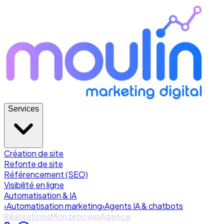
Services
Création de site
Refonte de site
Référencement (SEO)
Visibilité en ligne
Automatisation & IA
›
Automatisation marketing
›
Agents IA & chatbots
Réalisations
Mon process
Agence