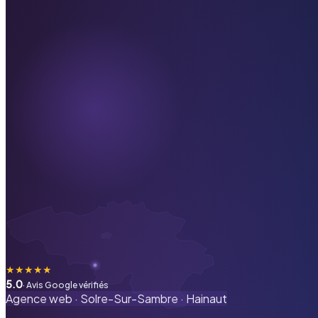
★
★
★
★
★
5.0
· Avis Google vérifiés
Agence web ·
Solre-Sur-Sambre
·
Hainaut