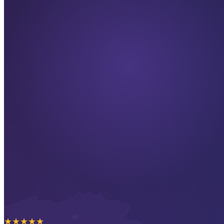
★
★
★
★
★