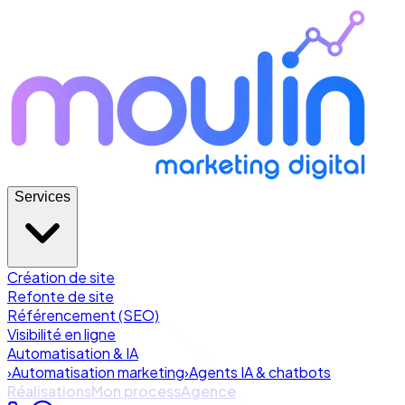
Services
Création de site
Refonte de site
Référencement (SEO)
Visibilité en ligne
Automatisation & IA
›
Automatisation marketing
›
Agents IA & chatbots
Réalisations
Mon process
Agence