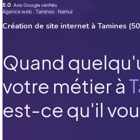
5.0
· Avis Google vérifiés
Agence web ·
Tamines
·
Namur
Création de site internet à
Tamines
(
50
Quand quelqu'
votre métier à
T
est-ce qu'il vou