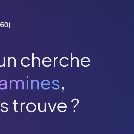
60
)
un cherche
amines
,
s trouve ?