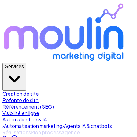
Services
Création de site
Refonte de site
Référencement (SEO)
Visibilité en ligne
Automatisation & IA
›
Automatisation marketing
›
Agents IA & chatbots
Réalisations
Mon process
Agence