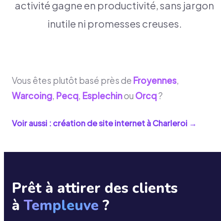
activité gagne en productivité, sans jargon
inutile ni promesses creuses.
Vous êtes plutôt basé près de
Froyennes
,
Warcoing
,
Pecq
,
Esplechin
ou
Orcq
?
Voir aussi : création de site internet à
Charleroi
→
Prêt à attirer des clients
à
Templeuve
?