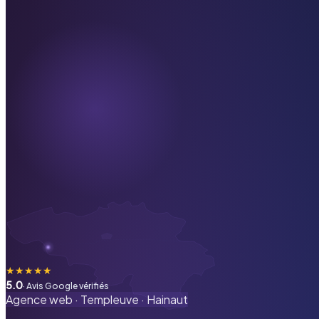
★
★
★
★
★
5.0
· Avis Google vérifiés
Agence web ·
Templeuve
·
Hainaut