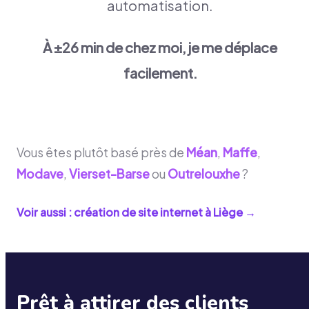
automatisation.
À ±26 min de chez moi, je me déplace
facilement.
Vous êtes plutôt basé près de
Méan
,
Maffe
,
Modave
,
Vierset-Barse
ou
Outrelouxhe
?
Voir aussi : création de site internet à
Liège
→
Prêt à attirer des clients