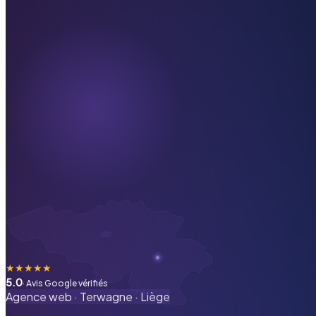
★
★
★
★
★
5.0
· Avis Google vérifiés
Agence web ·
Terwagne
·
Liège