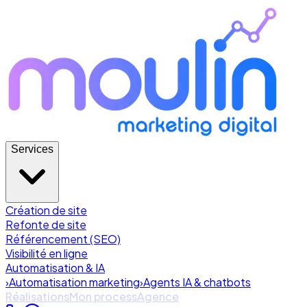
Services
Création de site
Refonte de site
Référencement (SEO)
Visibilité en ligne
Automatisation & IA
›
Automatisation marketing
›
Agents IA & chatbots
Réalisations
Mon process
Agence