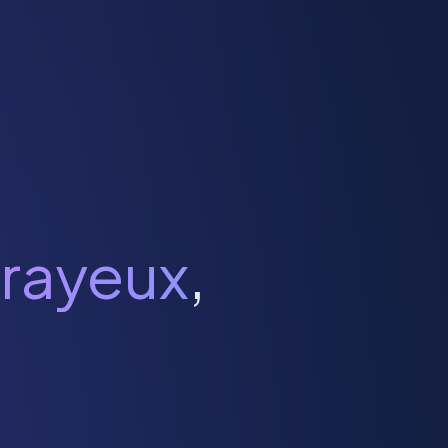
Brayeux
,