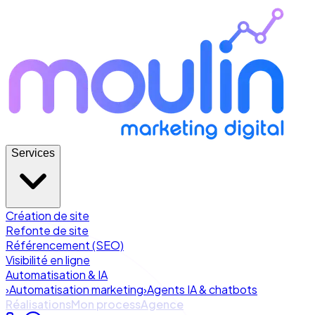
Services
Création de site
Refonte de site
Référencement (SEO)
Visibilité en ligne
Automatisation & IA
›
Automatisation marketing
›
Agents IA & chatbots
Réalisations
Mon process
Agence