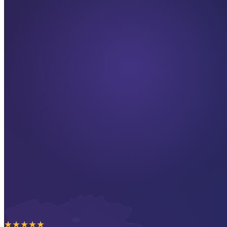
★
★
★
★
★