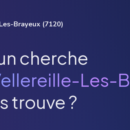
-Les-Brayeux
(
7120
)
un cherche
ellereille-Les-
s trouve ?