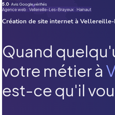
5.0
· Avis Google vérifiés
Agence web ·
Vellereille-Les-Brayeux
·
Hainaut
Création de site internet à
Vellereille
Quand quelqu'
votre métier à
V
est-ce qu'il vou