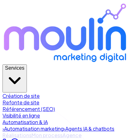
Services
Création de site
Refonte de site
Référencement (SEO)
Visibilité en ligne
Automatisation & IA
›
Automatisation marketing
›
Agents IA & chatbots
Réalisations
Mon process
Agence