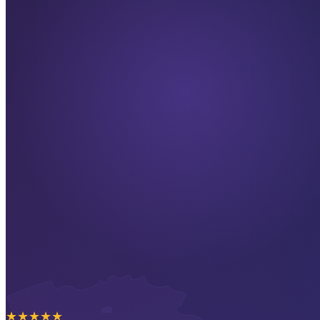
★
★
★
★
★