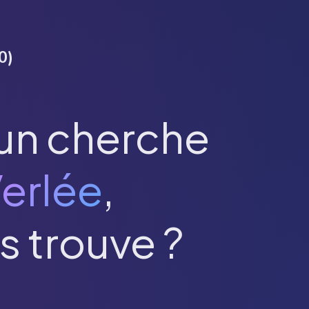
0
)
un cherche
erlée
,
s trouve ?