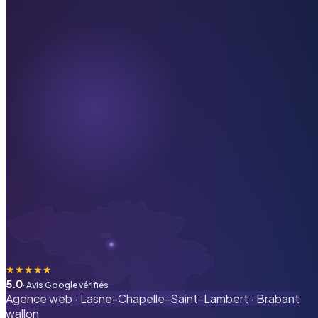
★
★
★
★
★
5.0
· Avis Google vérifiés
Agence web ·
Lasne-Chapelle-Saint-Lambert
·
Brabant
wallon