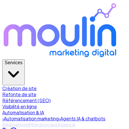
Services
Création de site
Refonte de site
Référencement (SEO)
Visibilité en ligne
Automatisation & IA
›
Automatisation marketing
›
Agents IA & chatbots
Réalisations
Mon process
Agence