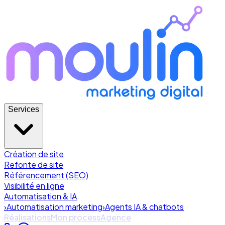
Services
Création de site
Refonte de site
Référencement (SEO)
Visibilité en ligne
Automatisation & IA
›
Automatisation marketing
›
Agents IA & chatbots
Réalisations
Mon process
Agence