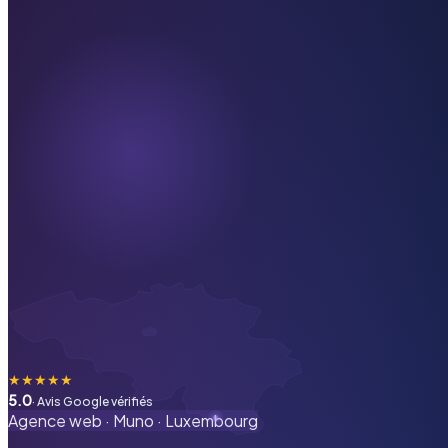
★
★
★
★
★
5.0
· Avis Google vérifiés
Agence web ·
Muno
·
Luxembourg