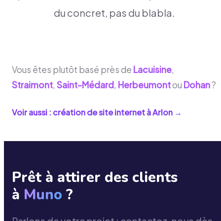
du concret, pas du blabla.
Vous êtes plutôt basé près de
Lacuisine
,
Straimont
,
Saint-Médard
,
Herbeumont
ou
Dohan
?
Voir aussi : création de site internet à
Arlon
→
Prêt à attirer des clients
à
Muno
?